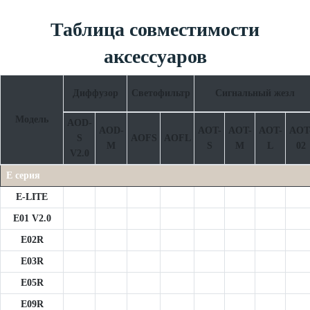
Таблица совместимости
аксессуаров
Диффузор
Светофильтр
Сигнальный жезл
Модель
AOD-
AOD-
AOT-
AOT-
AOT-
AOT
S
AOFS
AOFL
M
S
M
L
02
V2.0
E серия
E-LITE
E01 V2.0
E02R
E03R
E05R
E09R