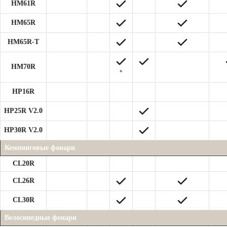
HM61R
HM65R
HM65R-T
HM70R
*
HP16R
HP25R V2.0
HP30R V2.0
Кемпинговые фонари
CL20R
CL26R
CL30R
Велосипедные фонари