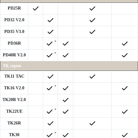
PD25R
PD32 V2.0
PD35 V3.0
*
PD36R
*
PD40R V2.0
TK серия
TK11 TAC
*
TK16 V2.0
TK20R V2.0
*
TK22UE
TK26R
*
TK30