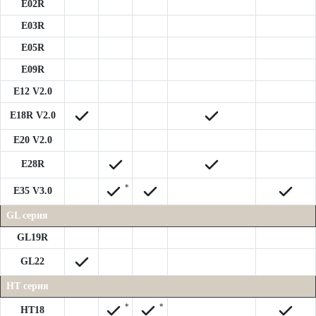
E02R
E03R
E05R
E09R
E12 V2.0
E18R V2.0
E20 V2.0
E28R
*
E35 V3.0
GL серия
GL19R
GL22
HT серия
*
*
HT18