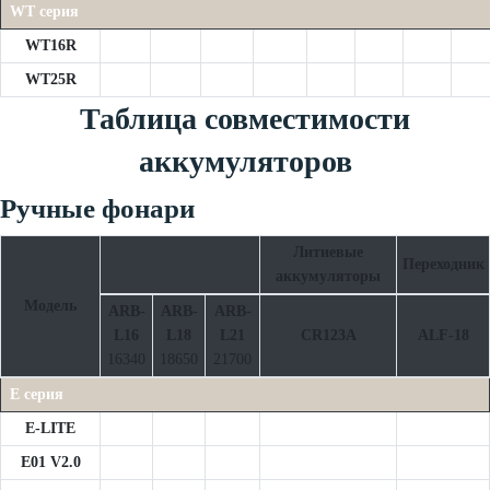
WT серия
WT16R
WT25R
Таблица совместимости
аккумуляторов
Ручные фонари
Литиевые
Переходник
аккумуляторы
Модель
ARB-
ARB-
ARB-
L16
L18
L21
CR123A
ALF-18
16340
18650
21700
E серия
E-LITE
E01 V2.0