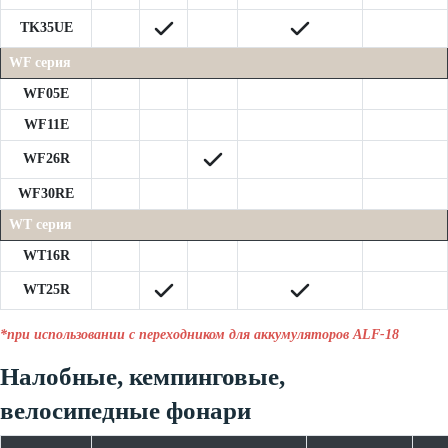
TK35UE
WF серия
WF05E
WF11E
WF26R
WF30RE
WT серия
WT16R
WT25R
*при использовании с переходником для аккумуляторов ALF-18
Налобные, кемпинговые,
велосипедные фонари