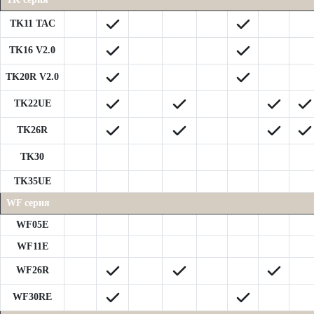
TK11 TAC
TK16 V2.0
TK20R V2.0
TK22UE
TK26R
TK30
TK35UE
WF серия
WF05E
WF11E
WF26R
WF30RE