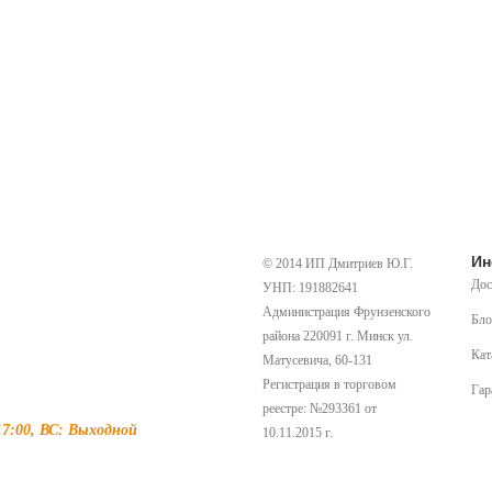
Ин
© 2014 ИП Дмитриев Ю.Г.
Дос
УНП: 191882641
Администрация Фрунзенского
Бло
района 220091 г. Минск ул.
Кат
Матусевича, 60-131
Регистрация в торговом
Гар
реестре: №293361 от
 17:00, ВС: Выходной
10.11.2015 г.