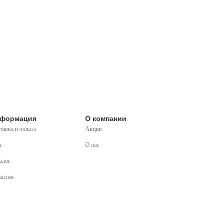
формация
О компании
тавка и оплата
Акции
г
О нас
алог
антия