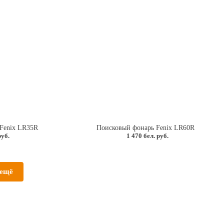
Fenix LR35R
Поисковый фонарь Fenix LR60R
руб.
1 470 бел. руб.
 ещё