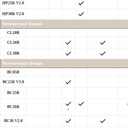
HP25R V2.0
HP30R V2.0
Кемпинговые фонари
CL20R
CL26R
CL30R
Велосипедные фонари
BC05R
BC21R V3.0
BC25R
BC26R
*
BC30 V2.0