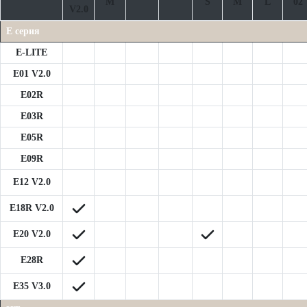
M
S
M
L
02
V2.0
E серия
E-LITE
E01 V2.0
E02R
E03R
E05R
E09R
E12 V2.0
E18R V2.0
E20 V2.0
E28R
E35 V3.0