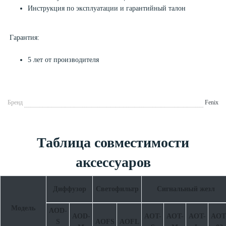
Инструкция по эксплуатации и гарантийный талон
Гарантия:
5 лет от производителя
Бренд
Fenix
Таблица совместимости
аксессуаров
Диффузор
Светофильтр
Сигнальный жезл
Модель
AOD-
AOD-
AOT-
AOT-
AOT-
AOT
S
AOFS
AOFL