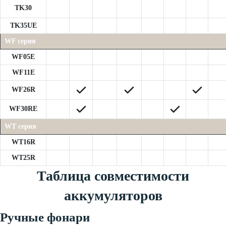
TK30
TK35UE
WF серия
WF05E
WF11E
WF26R
WF30RE
WT серия
WT16R
WT25R
Таблица совместимости
аккумуляторов
Ручные фонари