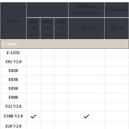
Литиевые
Переходник
аккумуляторы
Модель
ARB-
ARB-
ARB-
L16
L18
L21
CR123A
ALF-18
16340
18650
21700
E серия
E-LITE
E01 V2.0
E02R
E03R
E05R
E09R
E12 V2.0
E18R V2.0
E20 V2.0