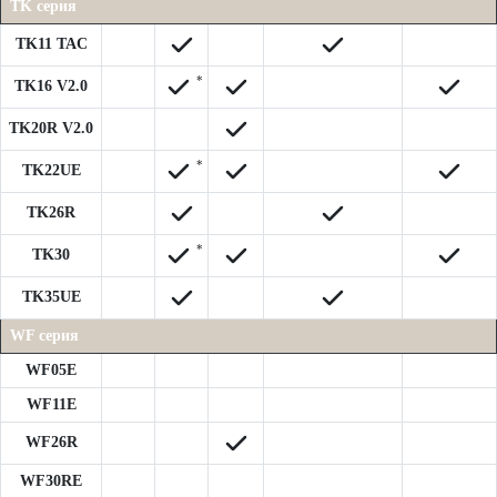
TK серия
TK11 TAC
*
TK16 V2.0
TK20R V2.0
*
TK22UE
TK26R
*
TK30
TK35UE
WF серия
WF05E
WF11E
WF26R
WF30RE