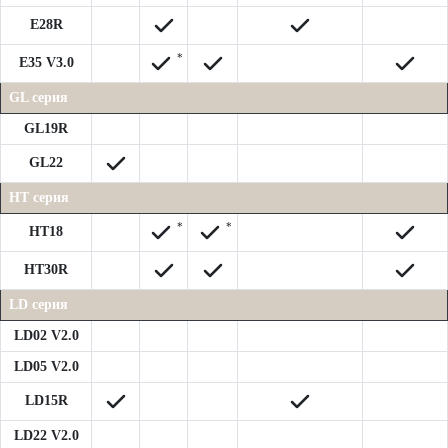
E28R
*
E35 V3.0
GL серия
GL19R
GL22
HT серия
*
*
HT18
HT30R
LD серия
LD02 V2.0
LD05 V2.0
LD15R
LD22 V2.0